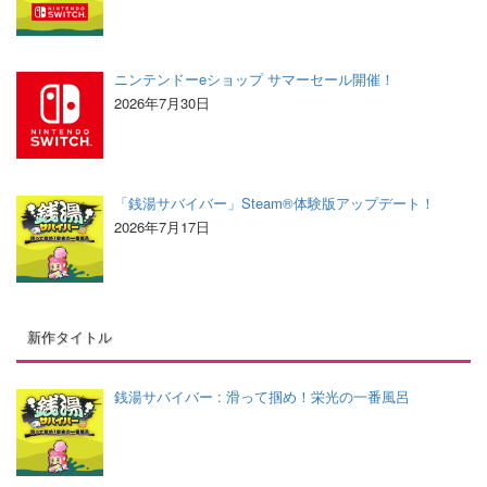
ニンテンドーeショップ サマーセール開催！
2026年7月30日
「銭湯サバイバー」Steam®体験版アップデート！
2026年7月17日
新作タイトル
銭湯サバイバー : 滑って掴め！栄光の一番風呂