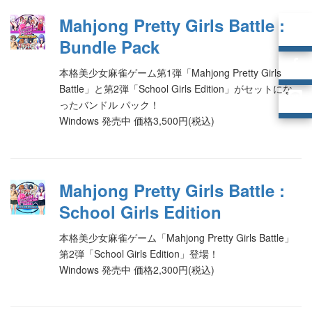
Mahjong Pretty Girls Battle :
Bundle Pack
本格美少女麻雀ゲーム第1弾「Mahjong Pretty Girls
Battle」と第2弾「School Girls Edition」がセットにな
ったバンドル パック！
Windows 発売中 価格3,500円(税込)
Mahjong Pretty Girls Battle :
School Girls Edition
本格美少女麻雀ゲーム「Mahjong Pretty Girls Battle」
第2弾「School Girls Edition」登場！
Windows 発売中 価格2,300円(税込)