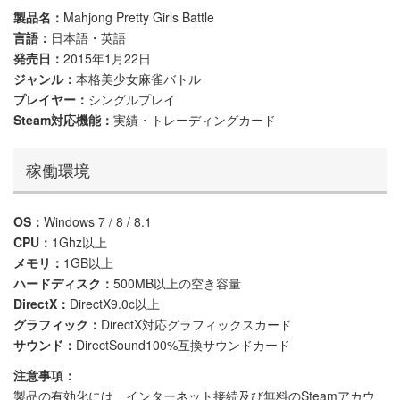
製品名：
Mahjong Pretty Girls Battle
言語：
日本語・英語
発売日：
2015年1月22日
ジャンル：
本格美少女麻雀バトル
プレイヤー：
シングルプレイ
Steam対応機能：
実績・トレーディングカード
稼働環境
OS：
Windows 7 / 8 / 8.1
CPU：
1Ghz以上
メモリ：
1GB以上
ハードディスク：
500MB以上の空き容量
DirectX：
DirectX9.0c以上
グラフィック：
DirectX対応グラフィックスカード
サウンド：
DirectSound100%互換サウンドカード
注意事項：
製品の有効化には、インターネット接続及び無料のSteamアカウ