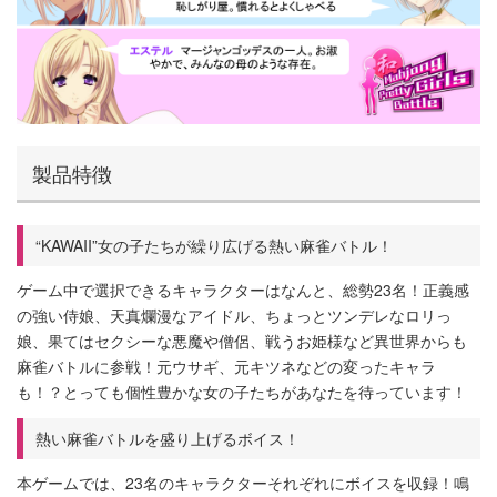
製品特徴
“KAWAII”女の子たちが繰り広げる熱い麻雀バトル！
ゲーム中で選択できるキャラクターはなんと、総勢23名！正義感
の強い侍娘、天真爛漫なアイドル、ちょっとツンデレなロリっ
娘、果てはセクシーな悪魔や僧侶、戦うお姫様など異世界からも
麻雀バトルに参戦！元ウサギ、元キツネなどの変ったキャラ
も！？とっても個性豊かな女の子たちがあなたを待っています！
熱い麻雀バトルを盛り上げるボイス！
本ゲームでは、23名のキャラクターそれぞれにボイスを収録！鳴